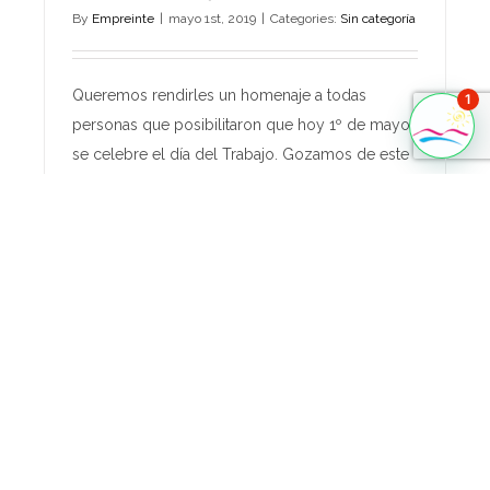
By
Empreinte
|
mayo 1st, 2019
|
Categories:
Sin categoría
Queremos rendirles un homenaje a todas
1
personas que posibilitaron que hoy 1º de mayo,
se celebre el día del Trabajo. Gozamos de este
derecho, gracias a [...]
Read More
0
Una tormenta perfecta
By
Empreinte
|
abril 25th, 2019
|
Categories:
Marketing
Era un hermoso día de verano, cuando me