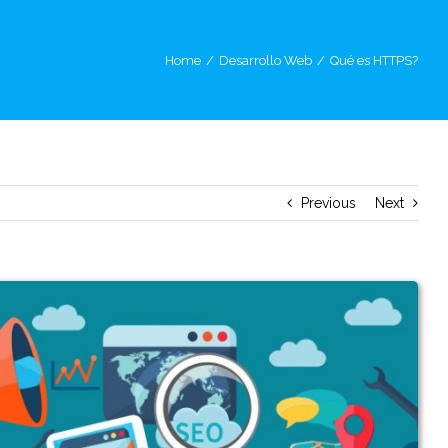
Home
/
Desarrollo Web
/
Qué es HTTPS?
Previous
Next