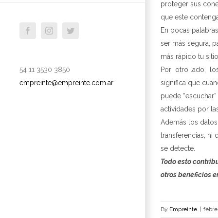
proteger sus cone
que este contenga
En pocas palabras
facebook
instagram
twitter
ser más segura, p
más rápido tu siti
Por otro lado, lo
54 11 3530 3850
significa que cuan
empreinte@empreinte.com.ar
puede “escuchar” 
actividades por la
Además los datos 
transferencias, ni
se detecte.
Todo esto contribu
otros beneficios 
By
Empreinte
|
febre