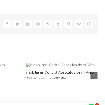
facebook
twitter
linkedin
reddit
whatsapp
tumblr
pinterest
vk
Email
Inmobiliaria: Control Absolutos de mi Web.
marzo 11th, 2019
|
0 Comments