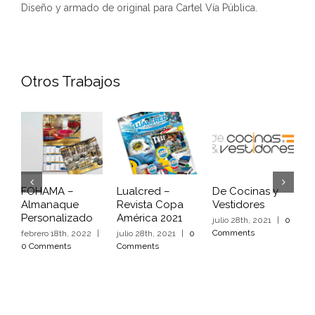
Diseño y armado de original para Cartel Vía Pública.
Otros Trabajos
FOHAMA –
Lualcred –
De Cocinas y
C
Almanaque
Revista Copa
Vestidores
–
Personalizado
América 2021
julio 28th, 2021
|
0
j
Comments
C
febrero 18th, 2022
|
julio 28th, 2021
|
0
0 Comments
Comments