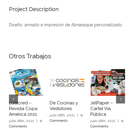
Project Description
Diseño, armado e impresión de Almanaque personalizado.
Otros Trabajos
Lualcred –
De Cocinas y
JetPaper –
C
Revista Copa
Vestidores
Cartel Vía
–
América 2021
Pública
julio 28th, 2021
|
0
j
Comments
C
julio 28th, 2021
|
0
julio 28th, 2021
|
0
Comments
Comments