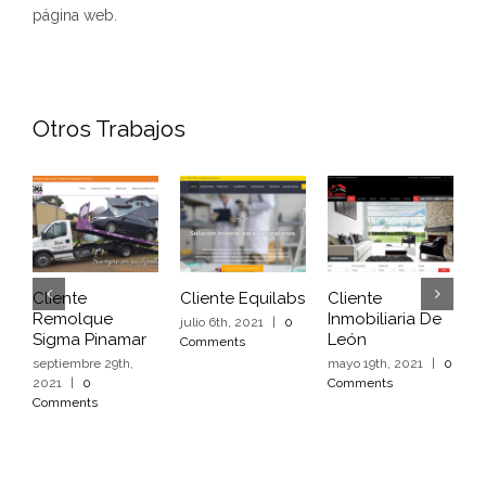
página web.
Otros Trabajos
Cliente
Cliente Equilabs
Cliente
C
Remolque
Inmobiliaria De
P
julio 6th, 2021
|
0
Sigma Pinamar
León
E
Comments
septiembre 29th,
mayo 19th, 2021
|
0
m
2021
|
0
Comments
C
Comments