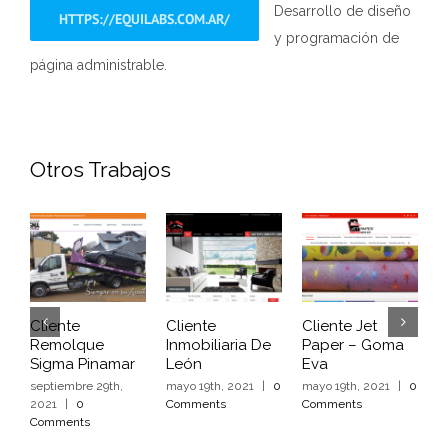
Desarrollo de diseño
HTTPS://EQUILABS.COM.AR/
y programación de
página administrable.
Otros Trabajos
Cliente
Cliente
Cliente Jet
C
Remolque
Inmobiliaria De
Paper – Goma
S
Sigma Pinamar
León
Eva
m
C
septiembre 29th,
mayo 19th, 2021
|
0
mayo 19th, 2021
|
0
2021
|
0
Comments
Comments
Comments