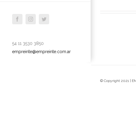
facebook
instagram
twitter
54 11 3530 3850
empreinte@empreinte.com.ar
© Copyright 2021 | 