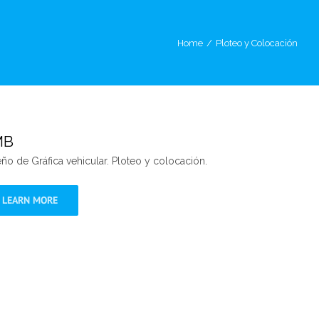
Home
/
Ploteo y Colocación
MB
ño de Gráfica vehicular. Ploteo y colocación.
LEARN MORE