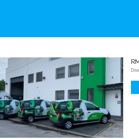
R
Dise