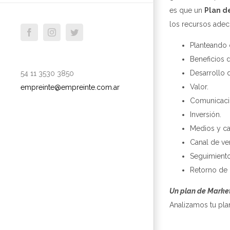
es que un
Plan d
los recursos ade
facebook
instagram
twitter
Planteando 
Beneficios 
Desarrollo 
54 11 3530 3850
Valor.
empreinte@empreinte.com.ar
Comunicaci
Inversión.
Medios y c
Canal de ve
Seguimiento
Retorno de l
Un plan de Marketi
Analizamos tu pla